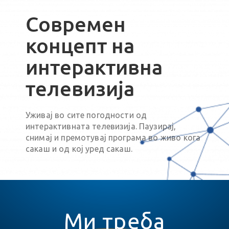
Современ
концепт на
интерактивна
телевизија
Уживај во сите погодности од
интерактивната телевизија. Паузирај,
снимај и премотувај програма во живо кога
сакаш и од кој уред сакаш.
Ми треба