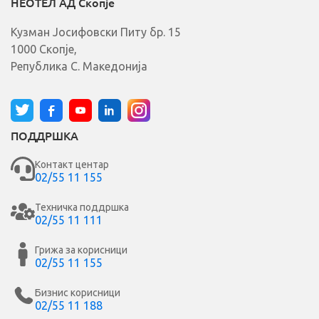
НЕОТЕЛ АД Скопје
t
i
Кузман Јосифовски Питу бр. 15
v
e
1000 Скопје,
:
Република С. Македонија
ПОДДРШКА
Контакт центар
02/55 11 155
Техничка поддршка
02/55 11 111
Грижа за корисници
02/55 11 155
Бизнис корисници
02/55 11 188