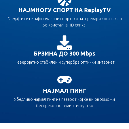
НАЈМНОГУ СПОРТ НА ReplayTV
Гледај ги сите најпопуларни спортски натпревари кога сакаш
во кристална HD слика.
БРЗИНА ДО 300 Mbps
Неверојатно стабилен и супербрз оптички интернет
НАЈМАЛ ПИНГ
Убедливо најмал пинг на пазарот кој ќе ви овозможи
беспрекорно геминг искуство