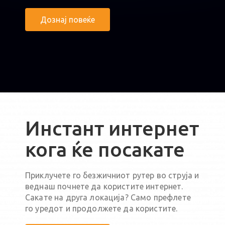
Дознај повеќе
Инстант интернет
кога ќе посакате
Приклучете го безжичниот рутер во струја и
веднаш почнете да користите интернет.
Сакате на друга локација? Само префлете
го уредот и продолжете да користите.