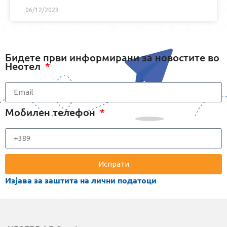
06/12/2023
Бидете први информирани за новостите во
Неотел
Мобилен телефон
Испрати
A
Изјава за заштита на лични податоци
l
t
e
r
n
a