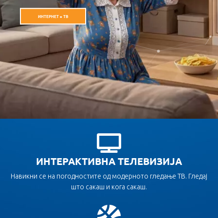
ИНТЕРНЕТ + ТВ
MOJ НЕОТЕЛ
Дознај повеќе
Плати сметка
За Неотел
ИНТЕРАКТИВНА ТЕЛЕВИЗИЈА
Навикни се на погодностите од модерното гледање ТВ. Гледај
што сакаш и кога сакаш.