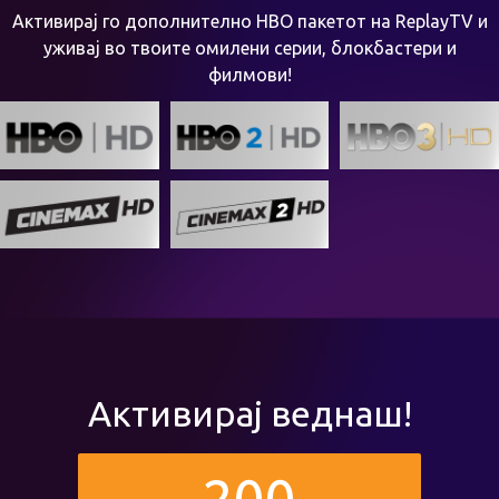
Активирај го дополнително HBO пакетот на ReplayTV и
уживај во твоите омилени серии, блокбастери и
филмови!
Активирај веднаш!