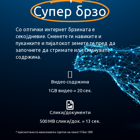
Супер брзо
Со оптички интернет брзината е
секојдневие. Сменете ги навиките и
пуканките и пијалокот земете ги пред да
започнете да стримате или симнувате
содржина.
Видео содржина
1GB видео = 20 сек.
Слики/документи
500 MB слики/док. = 13 сек.
* пресметано со максимален проток на пакет Fiber 300