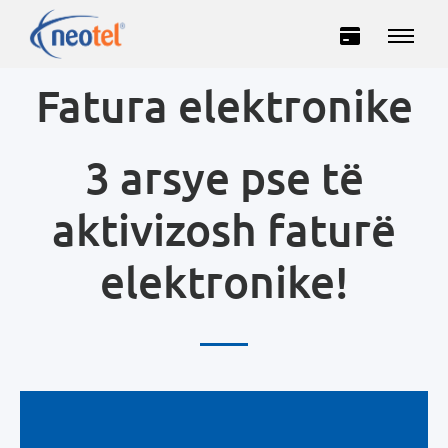
Fatura elektronike
3 arsye pse të
aktivizosh faturë
elektronike!
Private
Business
INTERNET
TELEVISION
TELEPHONY