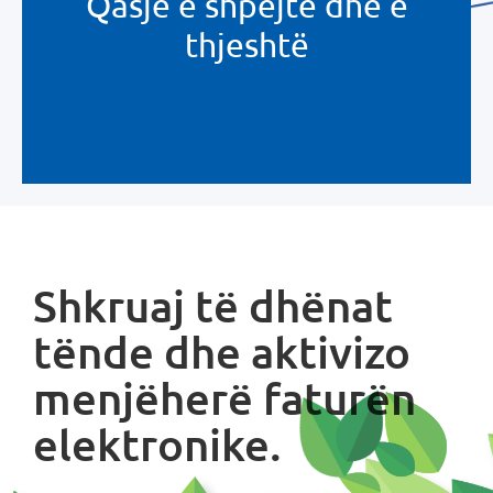
Qasje e shpejtë dhe e
Të gjitha faturat do të mund t’i kërkoni shpejtë dhe
thjeshtë
lehtë në kutinë tuaj postare elektronike.
Shkruaj të dhënat
tënde dhe aktivizo
menjëherë faturën
elektronike.