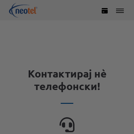
Контактирај нѐ
Private
Business
телефонски!
INTERNET
TELEVISION
TELEPHONY