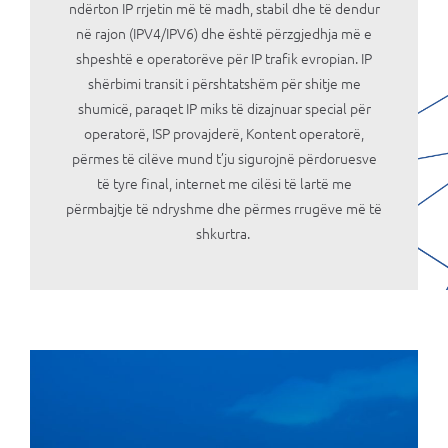
ndërton IP rrjetin më të madh, stabil dhe të dendur
në rajon (IPV4/IPV6) dhe është përzgjedhja më e
shpeshtë e operatorëve për IP trafik evropian. IP
shërbimi transit i përshtatshëm për shitje me
shumicë, paraqet IP miks të dizajnuar special për
operatorë, ISP provajderë, Kontent operatorë,
përmes të cilëve mund t’ju sigurojnë përdoruesve
të tyre final, internet me cilësi të lartë me
përmbajtje të ndryshme dhe përmes rrugëve më të
shkurtra.