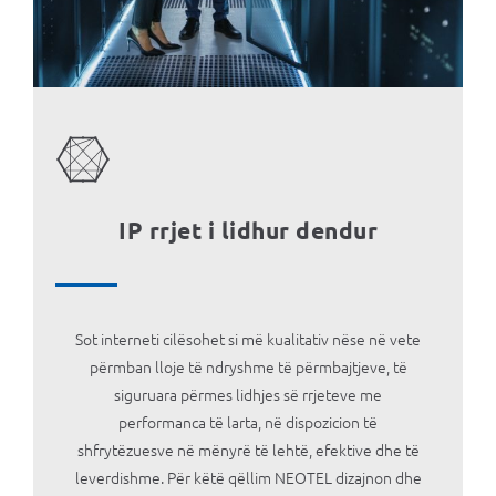
MOJ НЕОТЕЛ
Bill payment
За Неотел
IP rrjet i lidhur dendur
Sot interneti cilësohet si më kualitativ nëse në vete
përmban lloje të ndryshme të përmbajtjeve, të
siguruara përmes lidhjes së rrjeteve me
performanca të larta, në dispozicion të
shfrytëzuesve në mënyrë të lehtë, efektive dhe të
leverdishme. Për këtë qëllim NEOTEL dizajnon dhe