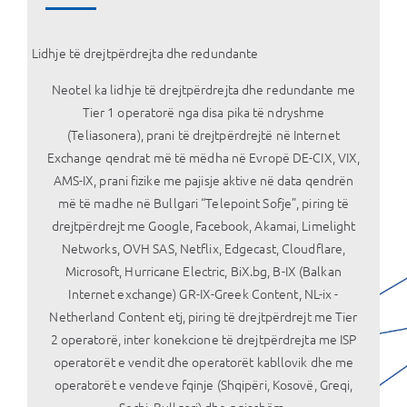
Lidhje të drejtpërdrejta dhe redundante
Neotel ka lidhje të drejtpërdrejta dhe redundante me
Tier 1 operatorë nga disa pika të ndryshme
(Teliasonera), prani të drejtpërdrejtë në Internet
Exchange qendrat më të mëdha në Evropë DE-CIX, VIX,
AMS-IX, prani fizike me pajisje aktive në data qendrën
më të madhe në Bullgari “Telepoint Sofje”, piring të
drejtpërdrejt me Google, Facebook, Akamai, Limelight
Networks, OVH SAS, Netflix, Edgecast, Cloudflare,
Microsoft, Hurricane Electric, BiX.bg, B-IX (Balkan
Internet exchange) GR-IX-Greek Content, NL-ix -
Netherland Content etj, piring të drejtpërdrejt me Tier
2 operatorë, inter konekcione të drejtpërdrejta me ISP
operatorët e vendit dhe operatorët kabllovik dhe me
operatorët e vendeve fqinje (Shqipëri, Kosovë, Greqi,
Serbi, Bullgari) dhe ngjashëm.