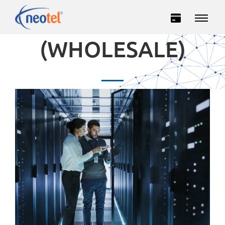
IP TRANZIT
(WHOLESALE)
Private
Business
INTERNET
TELEVISION
TELEPHONY