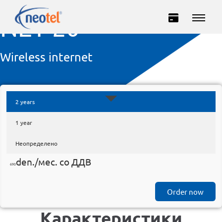
NET 20
Wireless internet
2 years
1 year
Private
Business
Неопределено
den.
/мес. со ДДВ
INTERNET
690
TELEVISION
Order now
Карактеристики
TELEPHONY