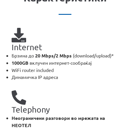
MOJ НЕОТЕЛ
Bill payment
Internet
За Неотел
Брзина до
20 Mbps/2 Mbps
(download/upload)*
1000GB
вклучен интернет-сообраќај
WiFi router included
Динамичка IP адреса
Telephony
Неограничени разговори во мрежата на
НЕОТЕЛ