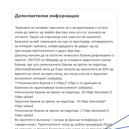
Дополнителни информации
*Брзината на интернет пристапот не е загарантирана и истата
може да зависи од повеќе фактори како што се: јачината на
сигналот, бројот на корисници кои користат во моментот,
брзината на веб страницата на која се пристапува, оптовареноста
на интернет мрежата, конфигурацијата на уредот од кој
пристапува претплатникот и други фактори.
Доколку неможе да се постигне линиската брзина дефинирана со
пакетот, НЕОТЕЛ се обврзува да ја испорача највисоката можна
брзина, при што минималната брзина на проток на податоци
(download/upload) нема да биде помала од просечната во 95% од
времето во текот на еден месец, во случај кога не е надминат
вклучениот интернет сообраќај.
**Минималната брзина е 2 Mbps/1 Mbps и се однесува на
брзината по надминување на вклучениот сообраќај.
Максимална брзина за пренос на податоци: 20 Mbps download /2
Mbps upload.
Просечна брзина за пренос на податоци: 10 Mbps download/1
Мbps upload.
Минимална брзина за пренос на податоци: 2 Mbps download /2
Мbps upload.
Во пакетите е вклучена 1 линија за фиксна телефонија со 1
говорен канал. Претплатникот може да добие нумерација (број)
од серијата на Неотел бесплатно или може да го пренесе својот