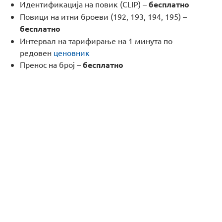
Идентификација на повик (CLIP) –
бесплатно
Повици на итни броеви (192, 193, 194, 195) –
бесплатно
Интервал на тарифирање на 1 минута по
редовен
ценовник
Пренос на број –
бесплатно
Сакаш повеќе?
Ти треба поголема стабилност и
брзина? Провери ги нашите оптички
пакети со одлични перформанси!
Кликни тука