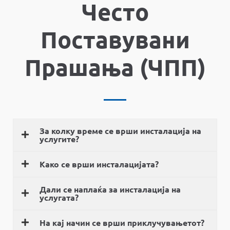
Често
Поставувани
Прашања (ЧПП)
За колку време се врши инсталација на
услугите?
Како се врши инсталацијата?
Дали се наплаќа за инсталација на
услугата?
На кај начин се врши приклучувањетот?