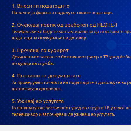
1. Внеси ги податоците
Пополни ја формата подолу со твоите податоци.
2. Очекувај повик од вработен од НЕОТЕЛ
Телефонски ќе бидете контактирани за да ги оставите пр
податоци за склучување на договор.
3. Пречекај го курирот
Документите заедно со безжичниот рутер и ТВ уред ќе б
по курирска служба.
4. Потпиши ги документите
Ја проверуваш точноста на податоците и доколку се во р
потпишуваш договорот.​
5. Уживај во услугата
Го приклучуваш безжичниот уред во струја и ТВ уредот на
телевизизор и започнуваш да уживаш во услугата.