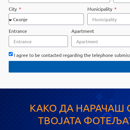
City
Municipality
Entrance
Аpartment
I agree to be contacted regarding the telephone submiss
A
l
t
e
r
n
a
КАКО ДА НАРАЧАШ 
t
i
v
ТВОЈАТА ФОТЕЉА
e
: