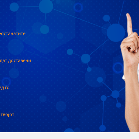
еостанатите
идат доставени
ед го
 твојот