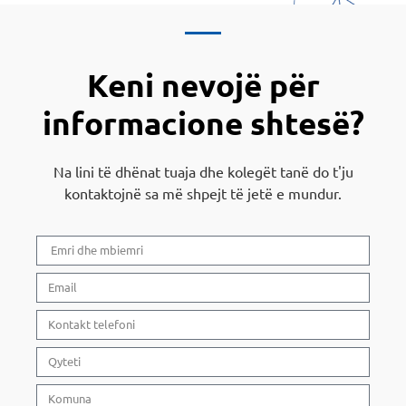
Keni nevojë për
informacione shtesë?
Na lini të dhënat tuaja dhe kolegët tanë do t'ju
kontaktojnë sa më shpejt të jetë e mundur.