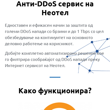
Анти-DDoS сервис на
Неотел
Едноставен и ефикасен начин за заштита од
големи DDoS напади со брзини и до 1 Tbps со цел
обезбедување на континуитет на основното
деловно работење на корисникот.
Добијте комплетно автоматизирано решение кое
го филтрира сообраќајот од DDoS напади преку
Интернет сервисот на Неотел.
Како функционира?