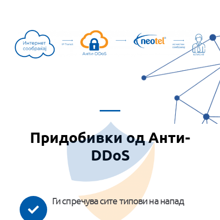
Придобивки од Анти-
DDoS
Ги спречува сите типови на напад