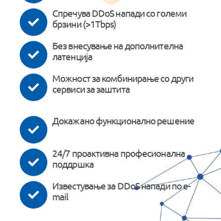
Спречува DDoS напади со големи
брзини (>1Tbps)
Без внесување на дополнителна
латенција
Можност за комбинирање со други
сервиси за заштита
Докажано функционално решение
24/7 проактивна професионална
поддршка
Известување за DDoS напади по e-
mail