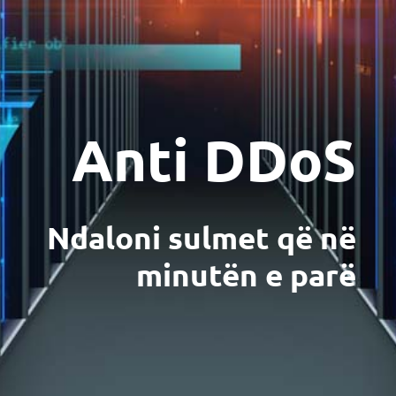
MOJ НЕОТЕЛ
Pagesa e faturave
Anti DDoS
За Неотел
Ndaloni sulmet që në
minutën e parë