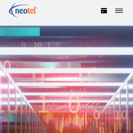
Privatë
Biznes
INTERNET
TELEVIZION
TELEFONI