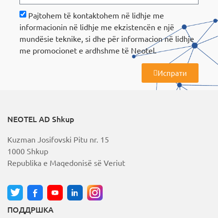
Pajtohem të kontaktohem në lidhje me
informacionin në lidhje me ekzistencën e një
mundësie teknike, si dhe për informacion në lidhje
me promocionet e ardhshme të Neotel.
Испрати
A
l
t
e
r
NEOTEL AD Shkup
n
a
Kuzman Josifovski Pitu nr. 15
t
i
1000 Shkup
v
Republika e Maqedonisë së Veriut
e
:
ПОДДРШКА