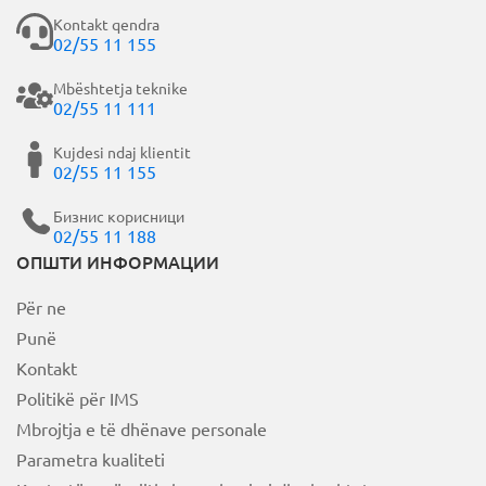
Kontakt qendra
02/55 11 155
Mbështetja teknike
02/55 11 111
Kujdesi ndaj klientit
02/55 11 155
Бизнис корисници
02/55 11 188
ОПШТИ ИНФОРМАЦИИ
Për ne
Punë
Kontakt
Politikë për IMS
Mbrojtja e të dhënave personale
Parametra kualiteti