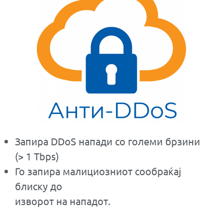
Запира DDoS напади со големи брзини
(> 1 Tbps)
Го запира малициозниот сообраќај
блиску до
изворот на нападот.