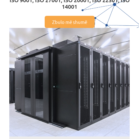
14001
MOJ НЕОТЕЛ
Zbulo më shumë
Pagesa e faturave
За Неотел