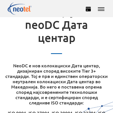
Колокација во
neoDC Дата
центар
NeoDC е нов колокациски Дата центар,
Privatë
Biznes
дизајниран според високите Tier 3+
стандарди. Toj е прв и единствен операторски
неутрален колокациски Дата центар во
INTERNET
Македонија. Во него е поставена опрема
според најсовремените технолошки
стандарди, и е сертифициран според
TELEVIZION
следниве ISO стандарди:
TELEFONI
ISO 9001, ISO 27001, ISO 20001, ISO 22301, ISO