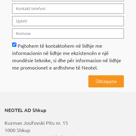
Pajtohem të kontaktohem në lidhje me
informacionin në lidhje me ekzistencën e një
mundësie teknike, si dhe për informacion në lidhje
me promocionet e ardhshme të Neotel.
Испрати
A
l
t
e
r
NEOTEL AD Shkup
n
a
Kuzman Josifovski Pitu nr. 15
t
i
1000 Shkup
v