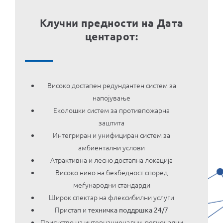
Клучни предности на Дата
центарот:
Високо достапен редундантен систем за
напојување
Еколошки систем за противпожарна
заштита
Интегриран и унифициран систем за
амбиентални услови
Атрактивна и лесно достапна локација
Високо ниво на безбедност според
меѓународни стандарди
Широк спектар на флексибилни услуги
Пристап и
техничка поддршка 24/7
Присуство на интернационални, регионални