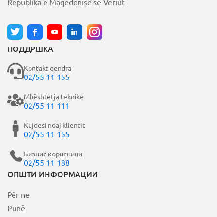
Republika e Maqedonisë së Veriut
e
:
ПОДДРШКА
Kontakt qendra
02/55 11 155
Mbështetja teknike
02/55 11 111
Kujdesi ndaj klientit
02/55 11 155
Бизнис корисници
02/55 11 188
ОПШТИ ИНФОРМАЦИИ
Për ne
Punë