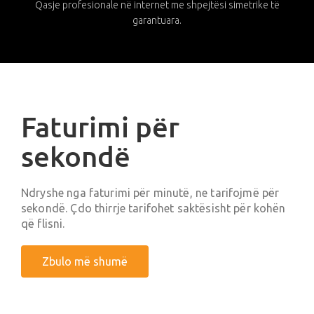
Qasje profesionale në internet me shpejtësi simetrike të
garantuara.
Faturimi për
sekondë
Ndryshe nga faturimi për minutë, ne tarifojmë për
sekondë. Çdo thirrje tarifohet saktësisht për kohën
që flisni.
Zbulo më shumë