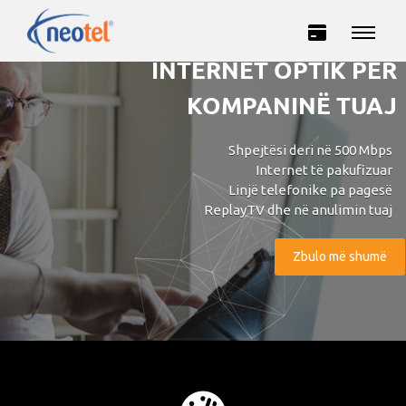
INTERNET OPTIK PËR
KOMPANINË TUAJ
Shpejtësi deri në 500 Mbps
Internet të pakufizuar
Linjë telefonike pa pagesë
ReplayTV dhe në anulimin tuaj
Privatë
Biznes
Zbulo më shumë
INTERNET
TELEVIZION
TELEFONI