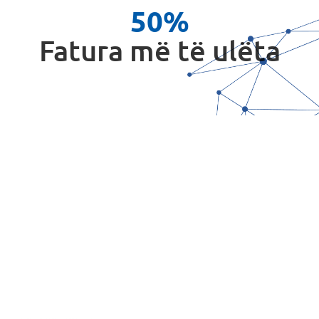
50%
Fatura më të ulëta