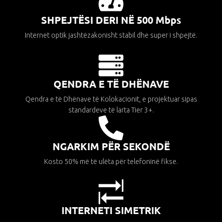
SHPEJTËSI DERI NË 500 Mbps
MOJ НЕОТЕЛ
Internet optik jashtëzakonisht stabil dhe super i shpejtë.
Pagesa e faturave
QENDRA E TË DHËNAVE
За Неотел
Qendra e të Dhënave të Kolokacionit, e projektuar sipas
standardeve të larta Tier 3+.
NGARKIM PËR SEKONDË
Kosto 50% më të ulëta për telefoninë fikse.
INTERNETI SIMETRIK