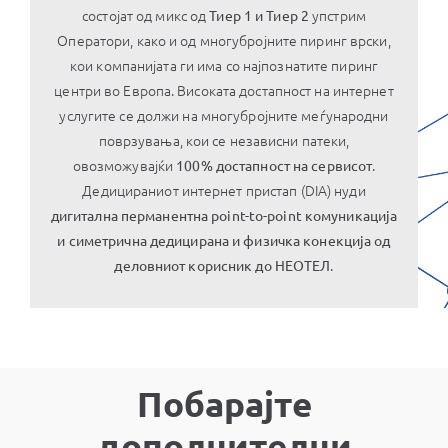
состојат од микс од
упстрим
Тиер 1 и Тиер 2
Оператори, како и од многубројните пиринг врски,
кои компанијата ги има со најпознатите пиринг
центри во Европа. Високата достапност на интернет
услугите се должи на многубројните меѓународни
поврзувања, кои се независни патеки,
овозможувајќи
.
100% достапност на сервисот
Дедицираниот интернет пристап (DIA) нуди
дигитална перманентна point-to-point комуникација
и симетрична дедицирана и физичка конекција од
.
деловниот корисник до НЕОТЕЛ
Побарајте
дополнителни