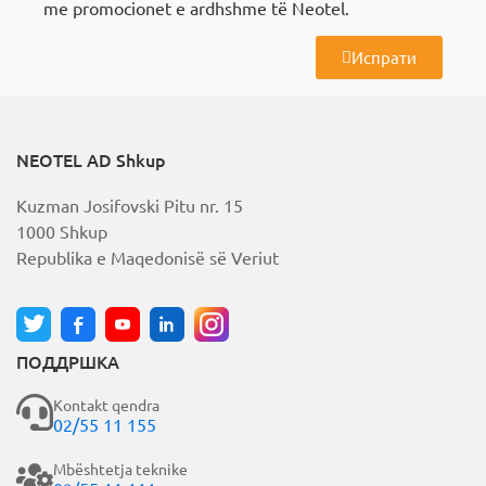
me promocionet e ardhshme të Neotel.
Испрати
A
l
t
e
r
NEOTEL AD Shkup
n
a
Kuzman Josifovski Pitu nr. 15
t
i
1000 Shkup
v
Republika e Maqedonisë së Veriut
e
:
ПОДДРШКА
Kontakt qendra
02/55 11 155
Mbështetja teknike