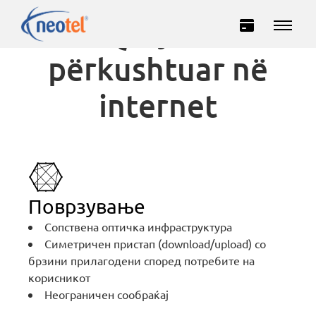
Qasje e
përkushtuar në
internet
Privatë
Biznes
Поврзување
Сопствена оптичка инфраструктура
INTERNET
Симетричен пристап (download/upload) со
брзини прилагодени според потребите на
TELEVIZION
корисникот
Неограничен сообраќај
TELEFONI