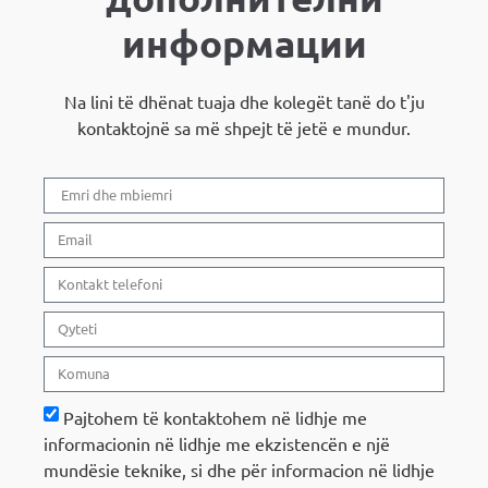
информации
Na lini të dhënat tuaja dhe kolegët tanë do t'ju
kontaktojnë sa më shpejt të jetë e mundur.
Pajtohem të kontaktohem në lidhje me
informacionin në lidhje me ekzistencën e një
mundësie teknike, si dhe për informacion në lidhje