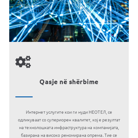
Qasje në shërbime
Интернет услугите кои ги нуди НЕОТЕЛ, се
одликуваат со супериорен квалитет, кој е резултат
на технолошката инфраструктура на компанијата,
базирана на високо реномирана опрема. Tие се