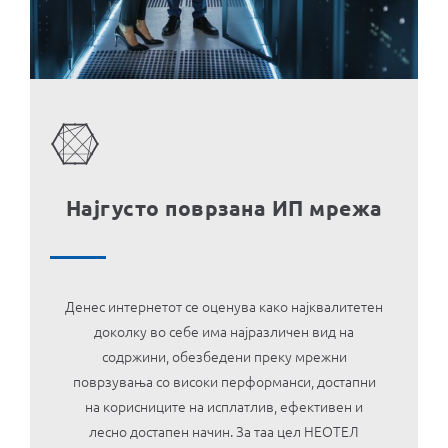
MOJ НЕОТЕЛ
Pagesa e faturave
За Неотел
Најгусто поврзана ИП мрежа
Денес интернетот се оценува како најквалитетен
доколку во себе има најразличен вид на
содржини, обезбедени преку мрежни
поврзувања со високи перформанси, достапни
на корисниците на исплатлив, ефективен и
лесно достапен начин. За таа цел НЕОТЕЛ