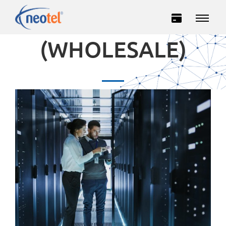
ИП ТРАНЗИТ
(WHOLESALE)
Privatë
Biznes
INTERNET
TELEVIZION
TELEFONI