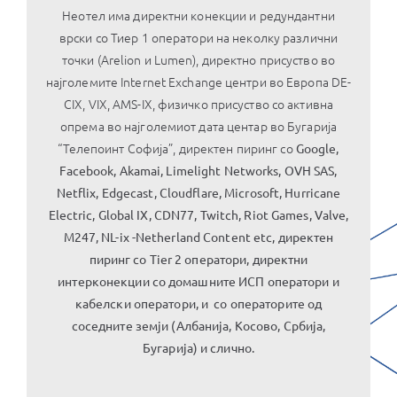
Неотел има директни конекции и редундантни
врски со Тиер 1 оператори на неколку различни
точки (Arelion и Lumen), директно присуство во
најголемите Internet Exchange центри во Европа DE-
CIX, VIX, AMS-IX, физичко присуство со активна
опрема во најголемиот дата центар во Бугарија
“Телепоинт Софија”, директен пиринг со
Google,
Facebook, Akamai, Limelight Networks, OVH SAS,
Netflix, Edgecast, Cloudflare, Microsoft, Hurricane
Electric, Global IX, CDN77, Twitch, Riot Games, Valve,
M247, NL-ix -Netherland Content etc, директен
пиринг со Tier 2 оператори, директни
интерконекции со домашните ИСП оператори и
кабелски оператори, и со операторите од
соседните земји (Албанија, Косово, Србија,
Бугарија) и слично.