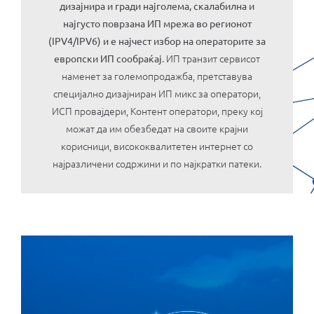
дизајнира и гради најголема, скалабилна и
најгусто поврзана ИП мрежа во регионот
(IPV4/IPV6) и е најчест избор на oператорите за
. ИП транзит сервисот
европски ИП сообраќај
наменет за големопродажба, претставува
специјално дизајниран ИП микс за oператори,
ИСП провајдери, Контент оператори, преку коj
можат да им обезбедат на своите крајни
корисници, висококвалитетен интернет со
најразличени содржини и по најкратки патеки.