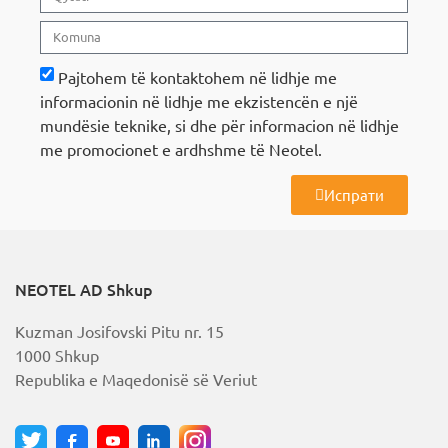
Pajtohem të kontaktohem në lidhje me
informacionin në lidhje me ekzistencën e një
mundësie teknike, si dhe për informacion në lidhje
me promocionet e ardhshme të Neotel.
Испрати
A
l
t
e
r
NEOTEL AD Shkup
n
a
Kuzman Josifovski Pitu nr. 15
t
i
1000 Shkup
v
Republika e Maqedonisë së Veriut
e
: