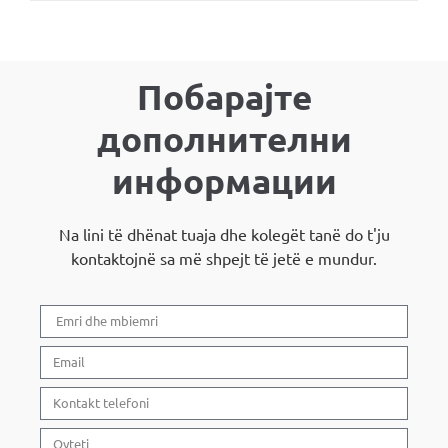
Побарајте
дополнителни
информации
Na lini të dhënat tuaja dhe kolegët tanë do t'ju
kontaktojnë sa më shpejt të jetë e mundur.