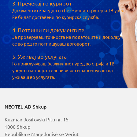
3. Пречекај го курирот
Документите заедно со безжичниот рутер и ТВ уред
ќе бидат доставени по курирска служба.
4. Потпиши ги документите
Ја проверуваш точноста на податоците и доколку
се во ред го потпишуваш договорот.​
5. Уживај во услугата
Го приклучуваш безжичниот уред во струја и ТВ
уредот на твојот телевизизор и започнуваш да
уживаш во услугата.
NEOTEL AD Shkup
Kuzman Josifovski Pitu nr. 15
1000 Shkup
Republika e Maqedonisë së Veriut