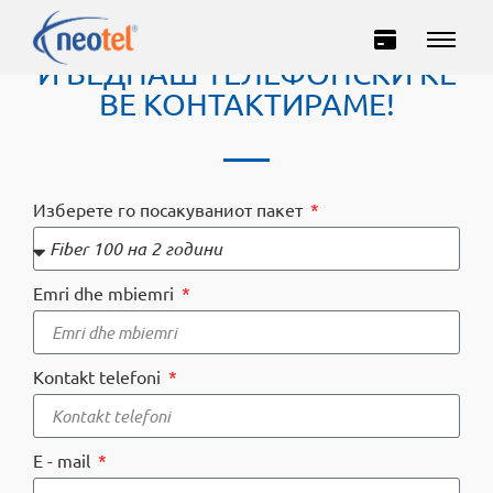
ПОПОЛНИ ГИ ПОДАТОЦИТЕ
И ВЕДНАШ ТЕЛЕФОНСКИ ЌЕ
ВЕ КОНТАКТИРАМЕ!
Избeрете го посакуваниот пакет
Privatë
Emri dhe mbiemri
Biznes
INTERNET
Kontakt telefoni
TELEVIZION
E - mail
TELEFONI