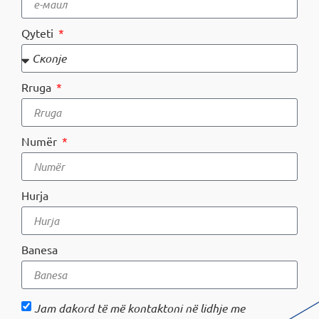
Qyteti
MOJ НЕОТЕЛ
Rruga
Pagesa e faturave
За Неотел
Numër
Hurja
Banesa
Jam dakord të më kontaktoni në lidhje me