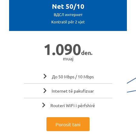
Net 50/10
ВДСЛ интернет
Kontratë për 2 vjet
1.090
den.
muaj
До 50 Mbps / 10 Mbps
Internet të pakufizuar
Routeri WiFi i përfshirë
Porosit tani