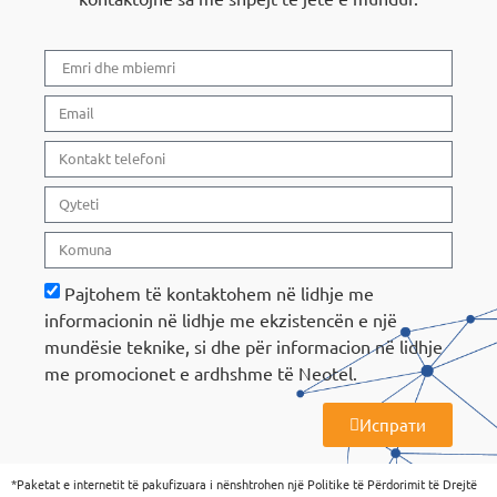
Pajtohem të kontaktohem në lidhje me
informacionin në lidhje me ekzistencën e një
mundësie teknike, si dhe për informacion në lidhje
me promocionet e ardhshme të Neotel.
Испрати
A
l
*Paketat e internetit të pakufizuara i nënshtrohen një Politike të Përdorimit të Drejtë
t