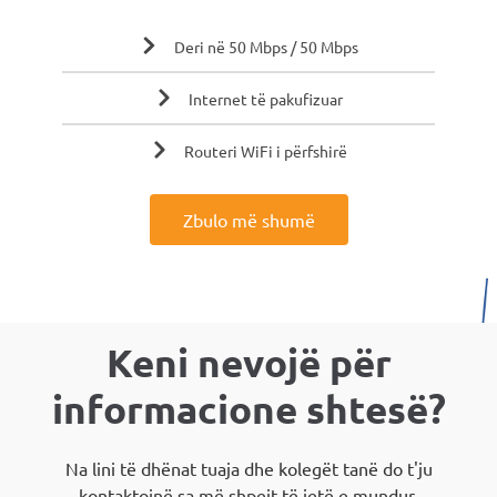
Deri në 50 Mbps / 50 Mbps
Internet të pakufizuar
Routeri WiFi i përfshirë
Zbulo më shumë
Keni nevojë për
informacione shtesë?
Na lini të dhënat tuaja dhe kolegët tanë do t'ju
kontaktojnë sa më shpejt të jetë e mundur.