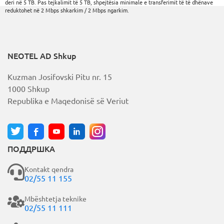
deri në 5 TB. Pas tejkalimit të 5 TB, shpejtësia minimale e transferimit të të dhënave
e
reduktohet në 2 Mbps shkarkim / 2 Mbps ngarkim.
r
n
a
t
i
v
NEOTEL AD Shkup
e
:
Kuzman Josifovski Pitu nr. 15
1000 Shkup
Republika e Maqedonisë së Veriut
ПОДДРШКА
Kontakt qendra
02/55 11 155
Mbështetja teknike
02/55 11 111