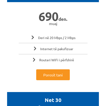
690
den.
muaj
Deri në 20 Mbps / 2 Mbps
Internet të pakufizuar
Routeri WiFi i përfshirë
Porosit tani
Net 30