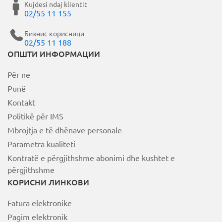
Kujdesi ndaj klientit
02/55 11 155
Бизнис корисници
02/55 11 188
ОПШТИ ИНФОРМАЦИИ
Për ne
Punë
Kontakt
Politikë për IMS
Mbrojtja e të dhënave personale
Parametra kualiteti
Kontratë e përgjithshme abonimi dhe kushtet e
përgjithshme
КОРИСНИ ЛИНКОВИ
Fatura elektronike
Pagim elektronik