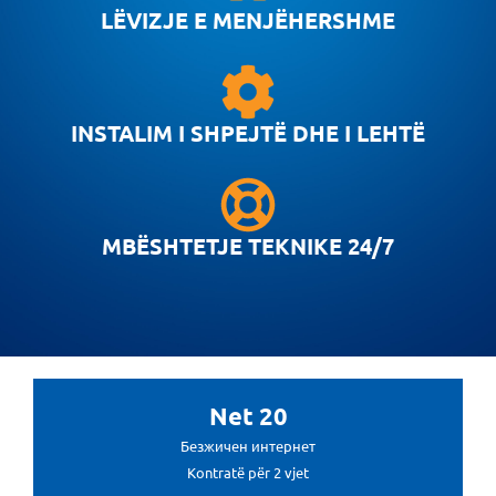
LËVIZJE E MENJËHERSHME
MOJ НЕОТЕЛ
INSTALIM I SHPEJTË DHE I LEHTË
Pagesa e faturave
За Неотел
MBËSHTETJE TEKNIKE 24/7
Net 20
Безжичен интернет
Kontratë për 2 vjet