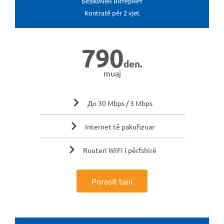
Безжичен интернет
Kontratë për 2 vjet
790
den.
muaj
До 30 Mbps / 3 Mbps
Internet të pakufizuar
Routeri WiFi i përfshirë
Porosit tani