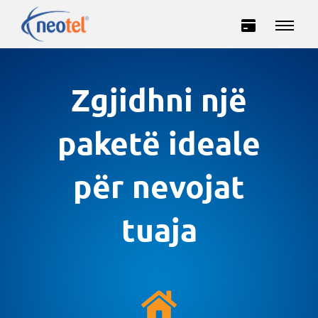
Zgjidhni një
paketë ideale
për nevojat
Privatë
Biznes
tuaja
INTERNET
TELEVIZION
TELEFONI