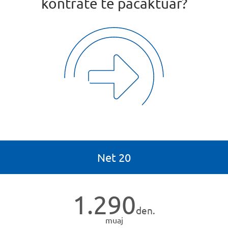
kontratë të pacaktuar?
Net 20
1.290
den.
muaj