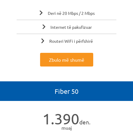
Deri në 20 Mbps / 2 Mbps
Internet të pakufizuar
Routeri WiFi i përfshirë
Zbulo më shumë
Fiber 50
1.390
den.
muaj