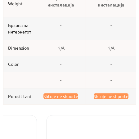
Weight
инсталација
инсталација
Брзина на
-
-
интернетот
Dimension
N/A
N/A
Color
-
-
-
-
Porosit tani
Shtoje në shportë
Shtoje në shportë