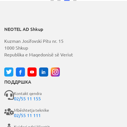
0
nga
5
NEOTEL AD Shkup
Kuzman Josifovski Pitu nr. 15
1000 Shkup
Republika e Maqedonisë së Veriut
ПОДДРШКА
Kontakt qendra
02/55 11 155
Mbështetja teknike
02/55 11 111
Kujdesi ndaj klientit