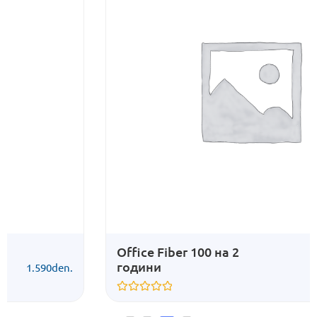
Office Fiber 100 на 2
години
1.290
den.
Vlerësuar
me