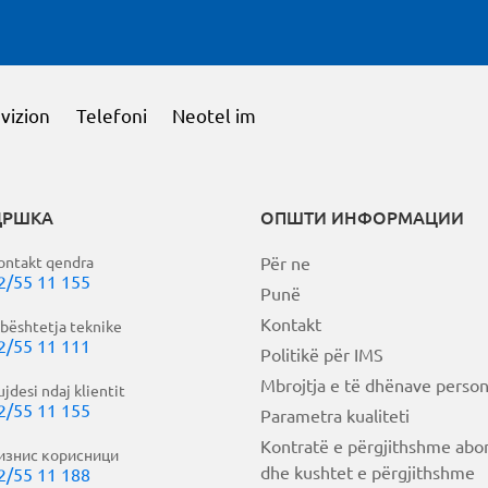
vizion
Telefoni
Neotel im
ДРШКА
ОПШТИ ИНФОРМАЦИИ
ontakt qendra
Për ne
2/55 11 155
Punë
Kontakt
bështetja teknike
2/55 11 111
Politikë për IMS
Mbrojtja e të dhënave person
ujdesi ndaj klientit
2/55 11 155
Parametra kualiteti
Kontratë e përgjithshme abo
изнис корисници
dhe kushtet e përgjithshme
2/55 11 188