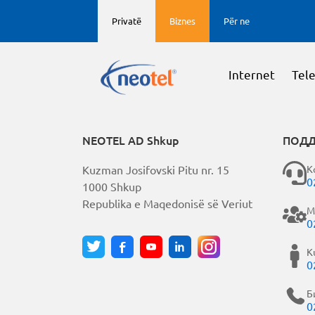
Privatë
Biznes
Për ne
Internet
Tele
NEOTEL AD Shkup
ПОД
K
Kuzman Josifovski Pitu nr. 15
0
1000 Shkup
Republika e Maqedonisë së Veriut
M
0
K
0
Б
0