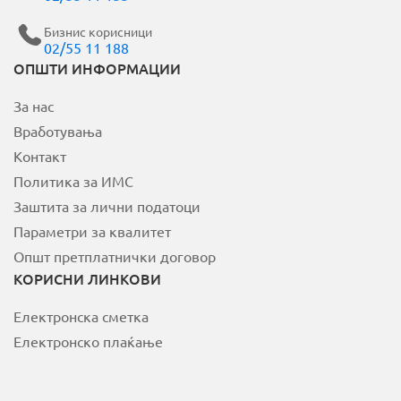
Бизнис корисници
02/55 11 188
MOJ НЕОТЕЛ
ОПШТИ ИНФОРМАЦИИ
За нас
Плати сметка
Вработувања
За Неотел
Контакт
Политика за ИМС
Заштита за лични податоци
Параметри за квалитет
Општ претплатнички договор
КОРИСНИ ЛИНКОВИ
Електронска сметка
Електронско плаќање