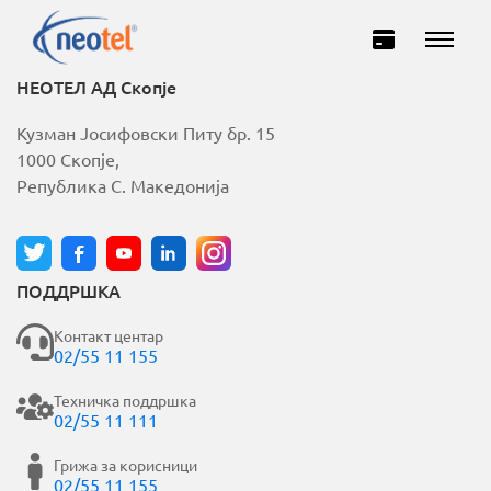
НЕОТЕЛ АД Скопје
Кузман Јосифовски Питу бр. 15
1000 Скопје,
Република С. Македонија
ПОДДРШКА
Домашни
Деловни
Контакт центар
02/55 11 155
ИНТЕРНЕТ
Техничка поддршка
02/55 11 111
ТЕЛЕВИЗИЈА
Грижа за корисници
02/55 11 155
ТЕЛЕФОНИЈА