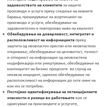
задоволството на клиентите
за нашите
производи и услуги преку следење на нивните
MOJ НЕОТЕЛ
барања, проширување на асортиманот на
производи и услуги, обезбедување на
задоволително и повторливо ниво на квалитет.
Плати сметка
Обезбедување на доверливост, интегритет и
расположливост на информациите
преку
За Неотел
заштита од неовластен пристап или неовластено
откривање, обезбедување на целовитост, точност
и отпорност на информации од неовластена
модификација или уништување, обезбедување на
континуитет на бизнис процесите во случај на
некаков инцидент, односно обезбедување на
расположливост на информации до сите оние на
кои им се потрeбни.
Постојано идентификување на потенцијалните
опасности и ризици во работењето
кои се
однесуваат на производите и услугите,