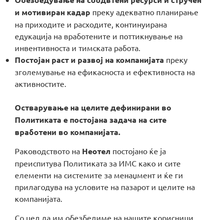
и мотивиран кадар
преку адекватно планирање
на приходите и расходите, континуирана
едукација на вработените и поттикнување на
инвентивноста и тимската работа.
Постојан раст и развој на компанијата
преку
зголемување на ефикасноста и ефективноста на
активностите.
Остварување на целите дефинирани во
Политиката е постојана задача на сите
вработени во компанијата.
Раководството на
Неотел
постојано ќе ја
преиспитува Политиката за ИМС како и сите
елементи на системите за менаџмент и ќе ги
прилагодува на условите на пазарот и целите на
компанијата.
Со цел да им обезбедиме на нашите корисници