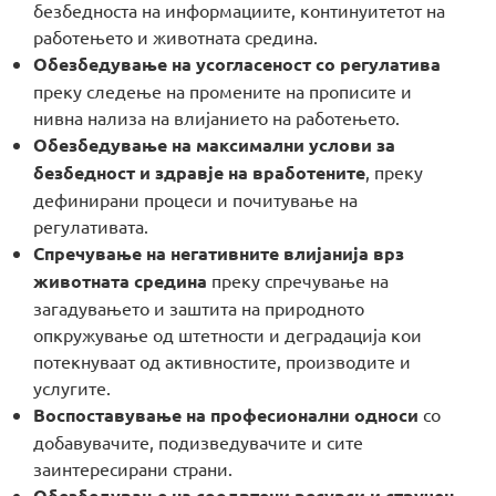
безбедноста на информациите, континуитетот на
работењето и животната средина.
Обезбедување на усогласеност со регулатива
преку следење на промените на прописите и
нивна нализа на влијанието на работењето.
Обезбедување на максимални услови за
безбедност и здравје на вработените
, преку
дефинирани процеси и почитување на
регулативата.
Спречување на негативните влијанија врз
животната средина
преку спречување на
загадувањето и заштита на природното
опкружување од штетности и деградација кои
потекнуваат од активностите, производите и
услугите.
Воспоставување на професионални односи
со
добавувачите, подизведувачите и сите
заинтересирани страни.
Обезбедување на соодвтени ресурси и стручен