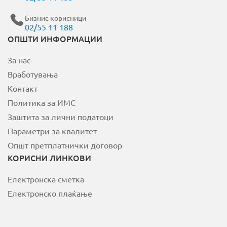
Бизнис корисници
02/55 11 188
MOJ НЕОТЕЛ
ОПШТИ ИНФОРМАЦИИ
За нас
Плати сметка
Вработувања
За Неотел
Контакт
Политика за ИМС
Заштита за лични податоци
Параметри за квалитет
Општ претплатнички договор
КОРИСНИ ЛИНКОВИ
Електронска сметка
Електронско плаќање