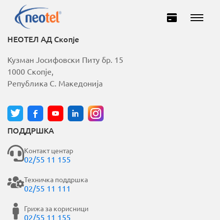
НЕОТЕЛ АД Скопје
Кузман Јосифовски Питу бр. 15
1000 Скопје,
Република С. Македонија
ПОДДРШКА
Домашни
Деловни
Контакт центар
02/55 11 155
ИНТЕРНЕТ
Техничка поддршка
02/55 11 111
ТЕЛЕВИЗИЈА
Грижа за корисници
02/55 11 155
ТЕЛЕФОНИЈА