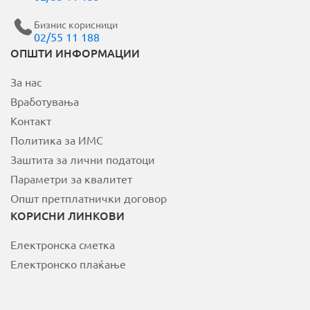
Бизнис корисници
02/55 11 188
MOJ НЕОТЕЛ
ОПШТИ ИНФОРМАЦИИ
За нас
Плати сметка
Вработувања
За Неотел
Контакт
Политика за ИМС
Заштита за лични податоци
Параметри за квалитет
Општ претплатнички договор
КОРИСНИ ЛИНКОВИ
Електронска сметка
Електронско плаќање