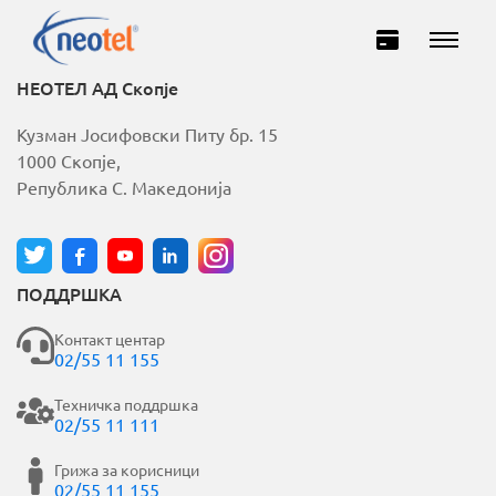
НЕОТЕЛ АД Скопје
Кузман Јосифовски Питу бр. 15
1000 Скопје,
Република С. Македонија
ПОДДРШКА
Домашни
Деловни
Контакт центар
02/55 11 155
ИНТЕРНЕТ
Техничка поддршка
02/55 11 111
ТЕЛЕВИЗИЈА
Грижа за корисници
02/55 11 155
ТЕЛЕФОНИЈА