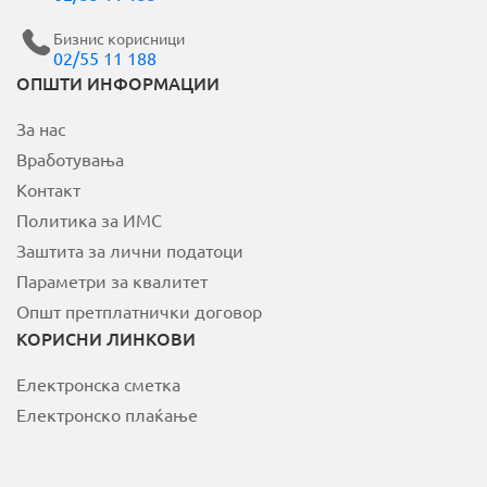
Бизнис корисници
02/55 11 188
MOJ НЕОТЕЛ
ОПШТИ ИНФОРМАЦИИ
За нас
Плати сметка
Вработувања
За Неотел
Контакт
Политика за ИМС
Заштита за лични податоци
Параметри за квалитет
Општ претплатнички договор
КОРИСНИ ЛИНКОВИ
Електронска сметка
Електронско плаќање