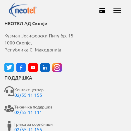
НЕОТЕЛ АД Скопје
Кузман Јосифовски Питу бр. 15
1000 Скопје,
Република С. Македонија
ПОДДРШКА
Домашни
Деловни
Контакт центар
02/55 11 155
ИНТЕРНЕТ
Техничка поддршка
02/55 11 111
ТЕЛЕВИЗИЈА
Грижа за корисници
02/55 11 155
ТЕЛЕФОНИЈА