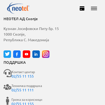
НЕОТЕЛ АД Скопје
Кузман Јосифовски Питу бр. 15
1000 Скопје,
Република С. Македонија
ПОДДРШКА
Домашни
Деловни
Контакт центар
02/55 11 155
ИНТЕРНЕТ
Техничка поддршка
02/55 11 111
ТЕЛЕВИЗИЈА
Грижа за корисници
02/55 11 155
ТЕЛЕФОНИЈА