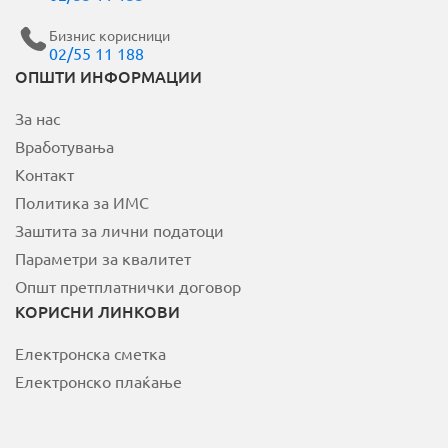
Бизнис корисници
02/55 11 188
MOJ НЕОТЕЛ
ОПШТИ ИНФОРМАЦИИ
За нас
Плати сметка
Вработувања
За Неотел
Контакт
Политика за ИМС
Заштита за лични податоци
Параметри за квалитет
Општ претплатнички договор
КОРИСНИ ЛИНКОВИ
Електронска сметка
Електронско плаќање