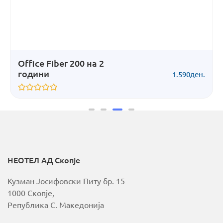
Office Fiber 200 на 2
години
1.590
ден.
Оценето
0
од
5
НЕОТЕЛ АД Скопје
Кузман Јосифовски Питу бр. 15
1000 Скопје,
Република С. Македонија