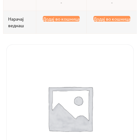
-
-
Нарачај
Додај во кошница
Додај во кошница
веднаш