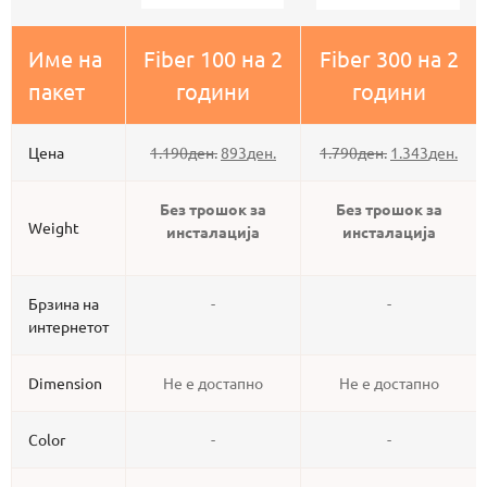
Име на
Fiber 100 на 2
Fiber 300 на 2
пакет
години
години
Цена
1.190
ден.
893
ден.
1.790
ден.
1.343
ден.
Без трошок за
Без трошок за
Weight
инсталација
инсталација
Брзина на
-
-
интернетот
Dimension
Не е достапно
Не е достапно
Color
-
-