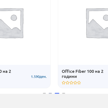
Office Fiber 100 на 2
години
.
1.290
ден.
Оценето
0
од
5