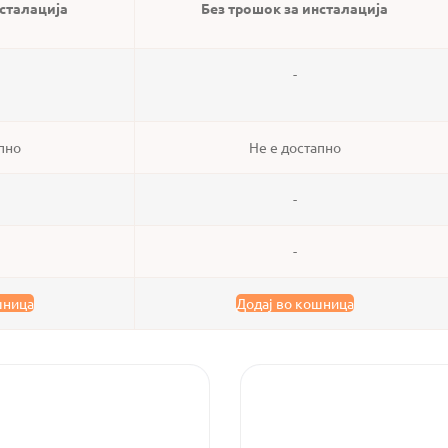
нсталација
Без трошок за инсталација
-
пно
Не е достапно
-
-
шница
Додај во кошница