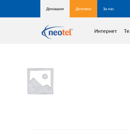
Домашни
Деловни
За нас
Интернет
Те