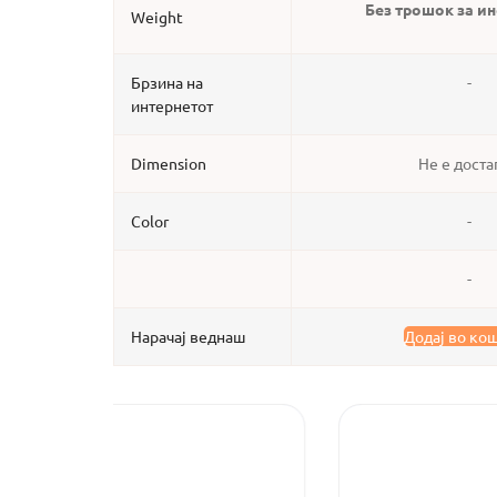
Без трошок за и
Weight
Брзина на
-
интернетот
Dimension
Не е доста
Color
-
-
Нарачај веднаш
Додај во ко