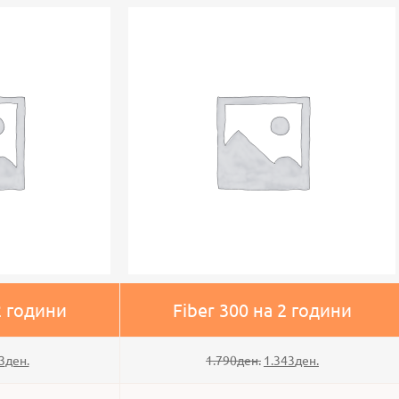
n
a
t
i
v
e
:
2 години
Fiber 300 на 2 години
3
ден.
1.790
ден.
1.343
ден.