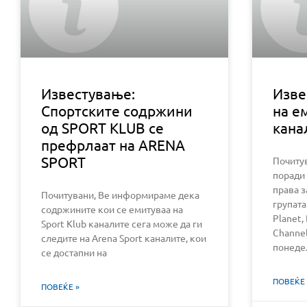
Известување:
Изве
Спортските содржини
на е
од SPORT KLUB се
кана
префрлаат на ARENA
SPORT
Почиту
поради
права з
Почитувани, Ве информираме дека
групата
содржините кои се емитуваа на
Planet,
Sport Klub каналите сега може да ги
Channel
следите на Arena Sport каналите, кои
понедел
се достапни на
ПОВЕЌЕ 
ПОВЕЌЕ »