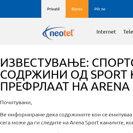
Privatë
Biznes
Për ne
Internet
Tele
ИЗВЕСТУВАЊЕ: СПОРТ
СОДРЖИНИ ОД SPORT 
ПРЕФРЛААТ НА ARENA
Почитувани,
Ве информираме дека содржините кои се емитуваа н
сега може да ги следите на Arena Sport каналите, ко