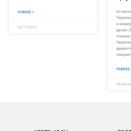
In memo
ПОВЕЌЕ »
Черепн
и неве
30/11/2023
денес (
почина 
Черепн
директ
операт
ПОВЕЌЕ 
06/04/2