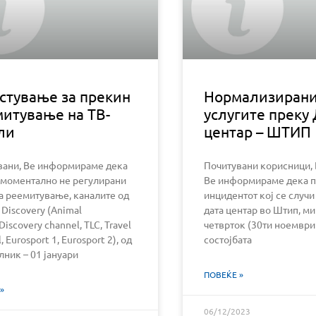
стување за прекин
Нормализиран
митување на ТВ-
услугите преку 
ли
центар – ШТИП
вани, Ве информираме дека
Почитувани корисници, 
 моментално не регулирани
Ве информираме дека 
а реемитување, каналите од
инцидентот кој се случи
 Discovery (Animal
дата центар во Штип, м
 Discovery channel, TLC, Travel
четврток (30ти ноември
, Eurosport 1, Eurosport 2), од
состојбата
ник – 01 јануари
ПОВЕЌЕ »
»
06/12/2023