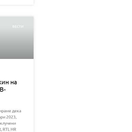
ВЕСТИ
кин на
В-
ираме дека
ри 2023,
склучени
, RTL HR