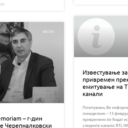
023
ВЕСТИ
Известување за
привремен пре
емитување на Т
канали
Почитувани, Ве информ
понеделник – 13 февруа
emoriam – г-дин
привремено ќе бидат и
че Черепналковски
следните канали: RTL HR