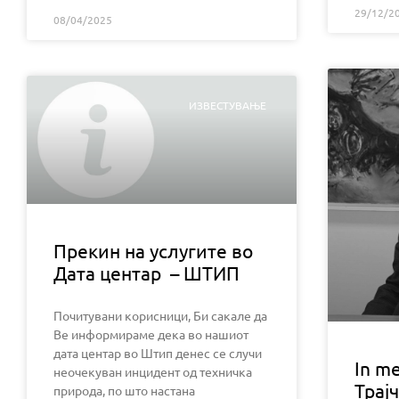
29/12/2
08/04/2025
ИЗВЕСТУВАЊЕ
Прекин на услугите во
Дата центар – ШТИП
Почитувани корисници, Би сакале да
Ве информираме дека во нашиот
дата центар во Штип денес се случи
In m
неочекуван инцидент од техничка
Трај
природа, по што настана