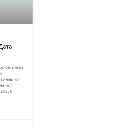
и
Дата
Би сакале да
по
 во нашиот
инатиот
 2023),