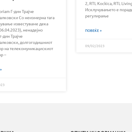
2, RTL Kockica, RTL Livin
Исклучувањето е порад
riam Г-дин Трајче
регулирање
алковски Со неизмерна тага
рување известуваме дека
06.04.2023), ненадејно
ПОВЕЌЕ »
г-дин Трајче
алковски, долгогодишниот
09/02/2023
ор на телекомуникацискиот
ор –
»
023