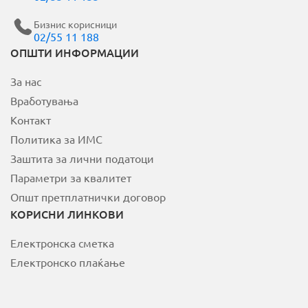
Бизнис корисници
02/55 11 188
MOJ НЕОТЕЛ
ОПШТИ ИНФОРМАЦИИ
За нас
Плати сметка
Вработувања
За Неотел
Контакт
Политика за ИМС
Заштита за лични податоци
Параметри за квалитет
Општ претплатнички договор
КОРИСНИ ЛИНКОВИ
Електронска сметка
Електронско плаќање