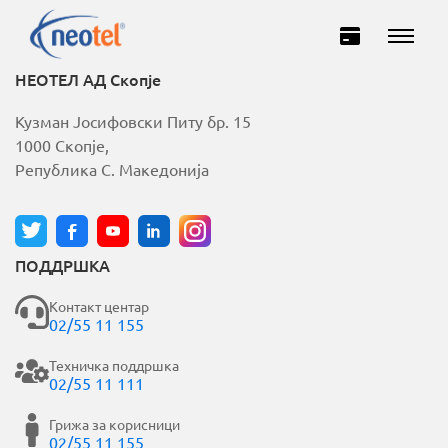
НЕОТЕЛ АД Скопје
Кузман Јосифовски Питу бр. 15
1000 Скопје,
Република С. Македонија
ПОДДРШКА
Домашни
Деловни
Контакт центар
02/55 11 155
ИНТЕРНЕТ
Техничка поддршка
02/55 11 111
ТЕЛЕВИЗИЈА
Грижа за корисници
02/55 11 155
ТЕЛЕФОНИЈА