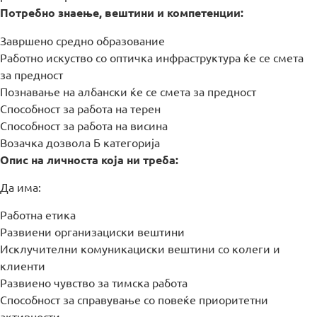
Потребно знаење, вештини и компетенции:
Завршено средно образование
MOJ НЕОТЕЛ
Работно искуство со оптичка инфраструктура ќе се смета
за предност
Познавање на албански ќе се смета за предност
Плати сметка
Способност за работа на терен
За Неотел
Способност за работа на висина
Возачка дозвола Б категорија
Опис на личноста која ни треба:
Да има:
Работна етика
Развиени организациски вештини
Исклучителни комуникациски вештини со колеги и
клиенти
Развиено чувство за тимска работа
Способност за справување со повеќе приоритетни
активности