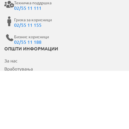
Техничка поддршка
02/55 11 111
Грижа за корисници
02/55 11 155
Бизнис корисници
02/55 11 188
ОПШТИ ИНФОРМАЦИИ
За нас
Вработувања
Контакт
Политика за ИМС
Заштита за лични податоци
Параметри за квалитет
Општ претплатнички договор
КОРИСНИ ЛИНКОВИ
Електронска сметка