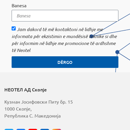
Banesa
Jam dakord të më kontaktoni në lidhje me
informata për ekzistimin e mundësisë teknike si dhe
për informim në lidhje me promocione të ardhshme
të Neotel
DËRGO
A
l
t
e
r
НЕОТЕЛ АД Скопје
n
a
Кузман Јосифовски Питу бр. 15
t
i
1000 Скопје,
v
Република С. Македонија
e
: