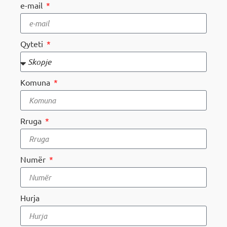
e-mail
MOJ НЕОТЕЛ
Qyteti
Плати сметка
Komuna
За Неотел
Rruga
Numër
Hurja