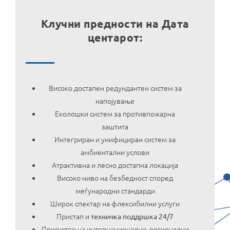
Клучни предности на Дата
центарот:
Високо достапен редундантен систем за
напојување
Еколошки систем за противпожарна
заштита
Интегриран и унифициран систем за
амбиентални услови
Атрактивна и лесно достапна локација
Високо ниво на безбедност според
меѓународни стандарди
Широк спектар на флексибилни услуги
Пристап и
техничка поддршка 24/7
Присуство на интернационални, регионални