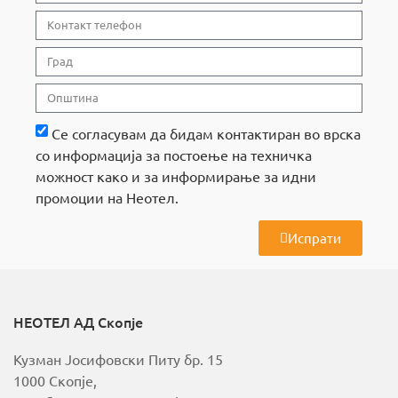
Се согласувам да бидам контактиран во врска
со информација за постоење на техничка
можност како и за информирање за идни
промоции на Неотел.
Испрати
A
l
t
e
r
НЕОТЕЛ АД Скопје
n
a
Кузман Јосифовски Питу бр. 15
t
i
1000 Скопје,
v