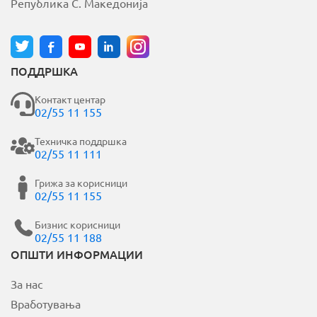
Република С. Македонија
e
:
ПОДДРШКА
Контакт центар
02/55 11 155
Техничка поддршка
02/55 11 111
Грижа за корисници
02/55 11 155
Бизнис корисници
02/55 11 188
ОПШТИ ИНФОРМАЦИИ
За нас
Вработувања