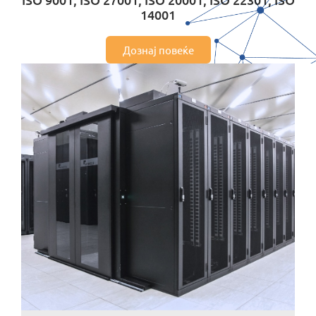
14001
MOJ НЕОТЕЛ
Дознај повеќе
Плати сметка
За Неотел