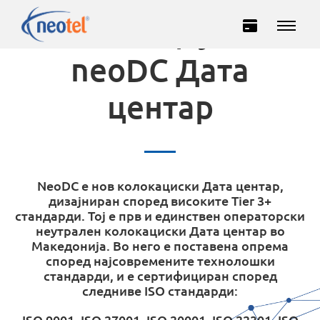
Колокација во
neoDC Дата
центар
NeoDC е нов колокациски Дата центар,
Домашни
Деловни
дизајниран според високите Tier 3+
стандарди. Toj е прв и единствен операторски
неутрален колокациски Дата центар во
ИНТЕРНЕТ
Македонија. Во него е поставена опрема
според најсовремените технолошки
стандарди, и е сертифициран според
ТЕЛЕВИЗИЈА
следниве ISO стандарди:
ТЕЛЕФОНИЈА
ISO 9001, ISO 27001, ISO 20001, ISO 22301, ISO