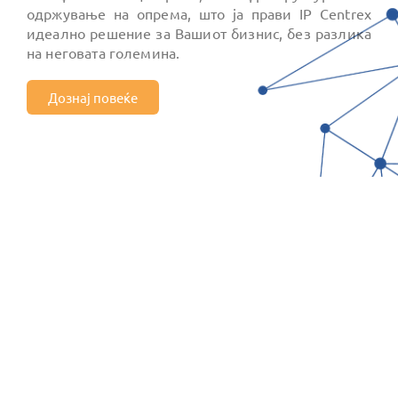
одржување на опрема, што ја прави IP Centrex
идеално решение за Вашиот бизнис, без разлика
на неговата големина.
Дознај повеќе
Тарифирање по
секунда
За разлика од тарифирањето по минута ние
наплаќаме по секунда. Секој разговор се наплаќа
точно колку што разговарате.